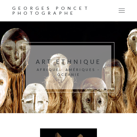
GEORGES PONCET
PHOTOGRAPHE
ART ETHNIQUE
AFRIQUE - AMÉRIQUES –
OCÉANIE