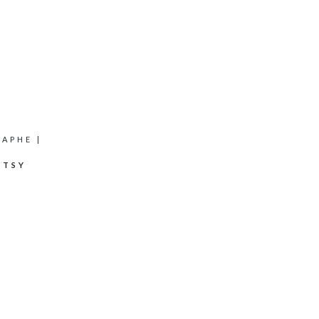
APHE |
RTSY