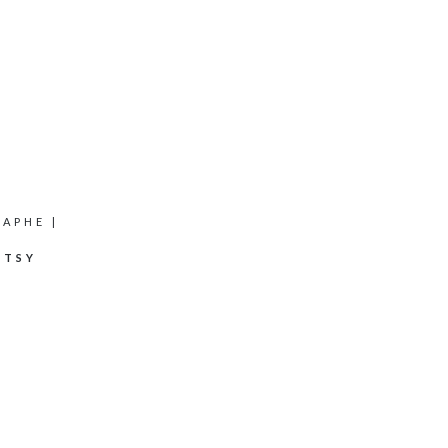
APHE |
RTSY